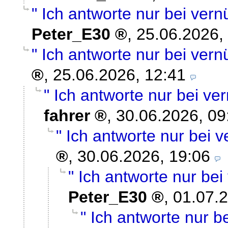
" Ich antworte nur bei vern
Peter_E30
,
25.06.2026,
" Ich antworte nur bei vern
,
25.06.2026, 12:41
" Ich antworte nur bei ver
fahrer
,
30.06.2026, 09
" Ich antworte nur bei v
,
30.06.2026, 19:06
" Ich antworte nur bei
Peter_E30
,
01.07.2
" Ich antworte nur be