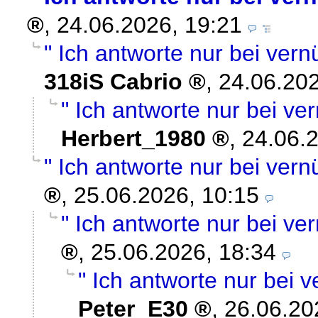
,
24.06.2026, 19:21
" Ich antworte nur bei vern
318iS Cabrio
,
24.06.202
" Ich antworte nur bei ver
Herbert_1980
,
24.06.
" Ich antworte nur bei vern
,
25.06.2026, 10:15
" Ich antworte nur bei ver
,
25.06.2026, 18:34
" Ich antworte nur bei v
Peter_E30
,
26.06.20