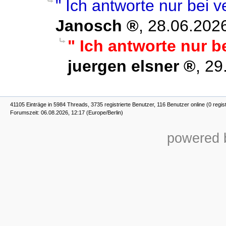
" Ich antworte nur bei v
Janosch
,
28.06.2026
" Ich antworte nur b
juergen elsner
,
29
41105 Einträge in 5984 Threads, 3735 registrierte Benutzer, 116 Benutzer online (0 regist
Forumszeit: 06.08.2026, 12:17 (Europe/Berlin)
powered b