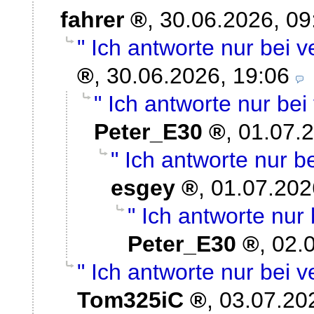
fahrer
,
30.06.2026, 09
" Ich antworte nur bei v
,
30.06.2026, 19:06
" Ich antworte nur bei
Peter_E30
,
01.07.2
" Ich antworte nur be
esgey
,
01.07.202
" Ich antworte nur 
Peter_E30
,
02.
" Ich antworte nur bei v
Tom325iC
,
03.07.20