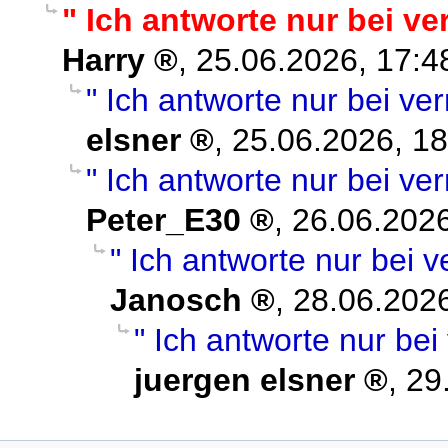
" Ich antworte nur bei ve
Harry
,
25.06.2026, 17:4
" Ich antworte nur bei ver
elsner
,
25.06.2026, 18
" Ich antworte nur bei ver
Peter_E30
,
26.06.2026
" Ich antworte nur bei v
Janosch
,
28.06.2026
" Ich antworte nur bei
juergen elsner
,
29