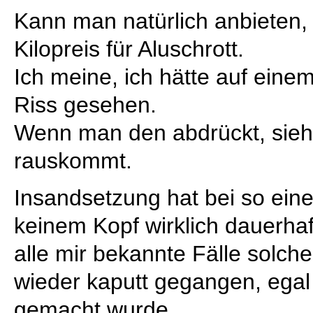
Kann man natürlich anbieten, 
Kilopreis für Aluschrott.
Ich meine, ich hätte auf einem
Riss gesehen.
Wenn man den abdrückt, sie
rauskommt.
Insandsetzung hat bei so ein
keinem Kopf wirklich dauerha
alle mir bekannte Fälle solch
wieder kaputt gegangen, egal 
gemacht wurde.