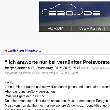
FORUM
WERKSTATT
zurück zur Hauptseite
" Ich antworte nur bei vernünfter Preisvorste
juergen elsner
,
Donnerstag, 25.06.2026, 18:16
(vor 41 Tagen)
@ Harry
bearbeitet von juergen elsner, Donnerstag, 25.06.2026, 18:20
Hallo,
könnte mit auf fräsen und schweißen schon gehen und auch halten, wenn 
Aber das ganz große Fragezeichen.
"Wie weit geht der Riss"???
Das sieht man auch nicht durch abdrücken. Müsste man schon Röntgen.
Meist kommen da aber noch einige weitere Dinge hinzu. (Ventilführungen, 