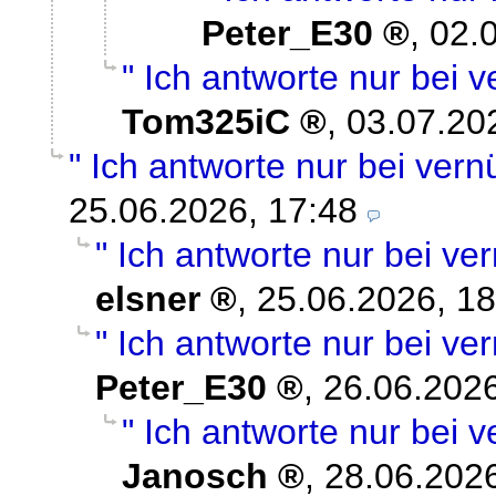
Peter_E30
,
02.
" Ich antworte nur bei v
Tom325iC
,
03.07.20
" Ich antworte nur bei vern
25.06.2026, 17:48
" Ich antworte nur bei ver
elsner
,
25.06.2026, 18
" Ich antworte nur bei ver
Peter_E30
,
26.06.2026
" Ich antworte nur bei v
Janosch
,
28.06.2026