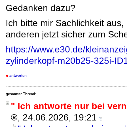
Gedanken dazu?
Ich bitte mir Sachlichkeit au
anderen jetzt sicher zum Sche
https://www.e30.de/kleinanzei
zylinderkopf-m20b25-325i-ID
antworten
gesamter Thread:
" Ich antworte nur bei vern
,
24.06.2026, 19:21