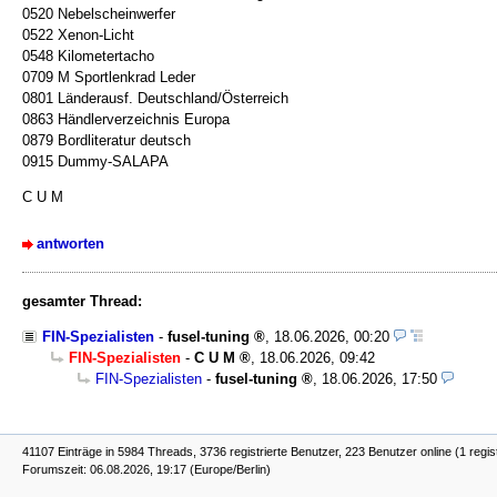
0520 Nebelscheinwerfer
0522 Xenon-Licht
0548 Kilometertacho
0709 M Sportlenkrad Leder
0801 Länderausf. Deutschland/Österreich
0863 Händlerverzeichnis Europa
0879 Bordliteratur deutsch
0915 Dummy-SALAPA
C U M
antworten
gesamter Thread:
FIN-Spezialisten
-
fusel-tuning
,
18.06.2026, 00:20
FIN-Spezialisten
-
C U M
,
18.06.2026, 09:42
FIN-Spezialisten
-
fusel-tuning
,
18.06.2026, 17:50
41107 Einträge in 5984 Threads, 3736 registrierte Benutzer, 223 Benutzer online (1 regis
Forumszeit: 06.08.2026, 19:17 (Europe/Berlin)