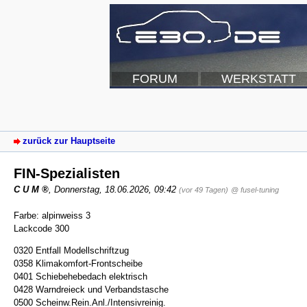
FORUM
WERKSTATT
zurück zur Hauptseite
FIN-Spezialisten
C U M
,
Donnerstag, 18.06.2026, 09:42
(vor 49 Tagen)
@ fusel-tuning
Farbe: alpinweiss 3
Lackcode 300
0320 Entfall Modellschriftzug
0358 Klimakomfort-Frontscheibe
0401 Schiebehebedach elektrisch
0428 Warndreieck und Verbandstasche
0500 Scheinw.Rein.Anl./Intensivreinig.