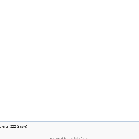
trierte, 222 Gäste)
powered by my little forum