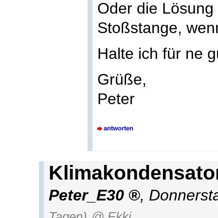
Oder die Lösung
Stoßstange, wenn 
Halte ich für ne g
Grüße,
Peter
antworten
Klimakondensato
Peter_E30
,
Donnersta
Tagen)
@ Ekki