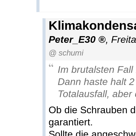
Klimakondensa
Peter_E30
,
Freit
@ schumi
Im brutalsten Fal
Dann haste halt 
Totalausfall, aber
Ob die Schrauben dan
garantiert.
Sollte die angeschw