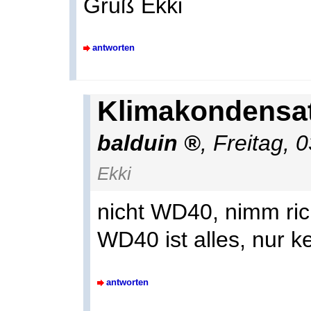
Gruß Ekki
antworten
Klimakondensat
balduin
,
Freitag, 
Ekki
nicht WD40, nimm rich
WD40 ist alles, nur k
antworten