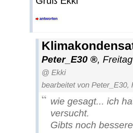
Gruß Ekki
antworten
Klimakondensat
Peter_E30
,
Freita
@ Ekki
bearbeitet von Peter_E30, 
wie gesagt... ich h
versucht.
Gibts noch bessere