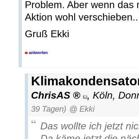
Problem. Aber wenn das ni
Aktion wohl verschieben..
Gruß Ekki
antworten
Klimakondensato
ChrisAS
,
Köln
,
Donn
39 Tagen)
@ Ekki
Das wollte ich jetzt ni
Da käme jetzt die näc