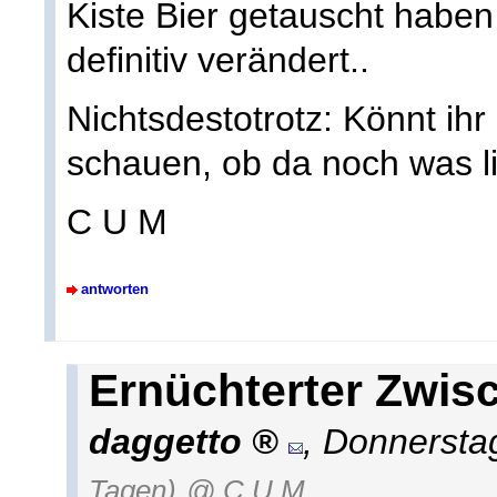
Kiste Bier getauscht haben 
definitiv verändert..
Nichtsdestotrotz: Könnt ih
schauen, ob da noch was l
C U M
antworten
Ernüchterter Zwis
daggetto
,
Donnerstag
Tagen)
@ C U M