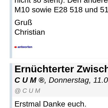
nicht so steht). Den ander
M10 sowie E28 518 und 51
Gruß
Christian
antworten
Ernüchterter Zwisc
C U M
,
Donnerstag, 11.
@ C U M
Erstmal Danke euch.