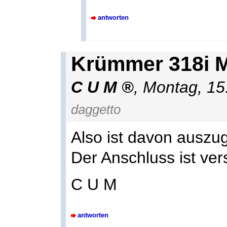
antworten
Krümmer 318i 
C U M
,
Montag, 15
daggetto
Also ist davon auszu
Der Anschluss ist ve
C U M
antworten