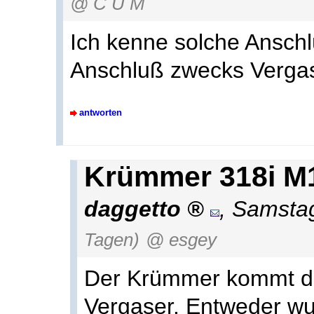
@ C U M
Ich kenne solche Ansch
Anschluß zwecks Vergas
antworten
Krümmer 318i M
daggetto
,
Samstag
Tagen)
@ esgey
Der Krümmer kommt def
Vergaser. Entweder wu