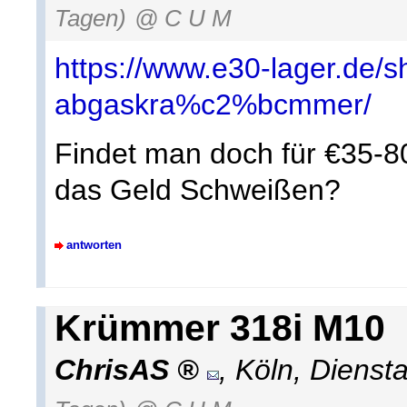
Tagen)
@ C U M
https://www.e30-lager.de/
abgaskra%c2%bcmmer/
Findet man doch für €35-80 
das Geld Schweißen?
antworten
Krümmer 318i M10
ChrisAS
,
Köln
,
Dienst