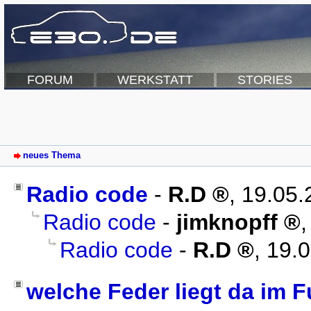
FORUM
WERKSTATT
STORIES
neues Thema
Radio code
-
R.D
,
19.05.
Radio code
-
jimknopff
Radio code
-
R.D
,
19.0
welche Feder liegt da im 