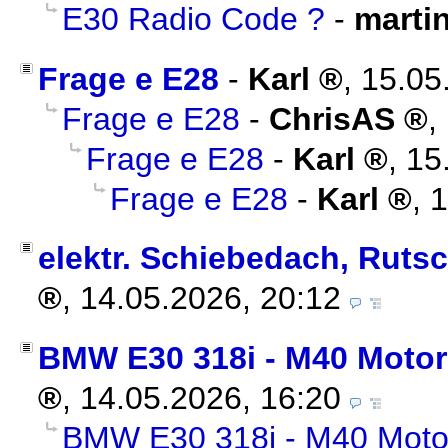
E30 Radio Code ?
-
marti
Frage e E28
-
Karl
,
15.05
Frage e E28
-
ChrisAS
,
Frage e E28
-
Karl
,
15
Frage e E28
-
Karl
,
1
elektr. Schiebedach, Ruts
,
14.05.2026, 20:12
BMW E30 318i - M40 Motor
,
14.05.2026, 16:20
BMW E30 318i - M40 Motor