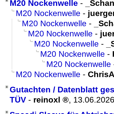
M20 Nockenwelle
-
_Scha
M20 Nockenwelle
-
juerge
M20 Nockenwelle
-
_Sch
M20 Nockenwelle
-
jue
M20 Nockenwelle
-
_
M20 Nockenwelle
-
M20 Nockenwelle
M20 Nockenwelle
-
Chris
Gutachten / Datenblatt ge
TÜV
-
reinoxl
,
13.06.2026