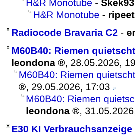
H&R Monotube
-
Skek93
H&R Monotube
-
ripee
Radiocode Bravaria C2
-
e
M60B40: Riemen quietscht
leondona
,
28.05.2026, 1
M60B40: Riemen quietscht 
,
29.05.2026, 17:03
M60B40: Riemen quietsch
leondona
,
31.05.2026
E30 KI Verbrauchsanzeige