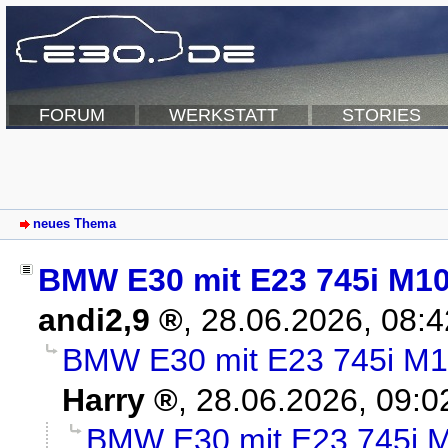
FORUM
WERKSTATT
STORIES
neues Thema
BMW E30 mit E23 745i M10
andi2,9
,
28.06.2026, 08:
BMW E30 mit E23 745i M1
Harry
,
28.06.2026, 09:0
BMW E30 mit E23 745i M