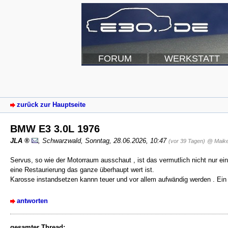
FORUM
WERKSTATT
zurück zur Hauptseite
BMW E3 3.0L 1976
JLA
,
Schwarzwald
,
Sonntag, 28.06.2026, 10:47
(vor 39 Tagen)
@ Maikel
Servus, so wie der Motorraum ausschaut , ist das vermutlich nicht nur ei
eine Restaurierung das ganze überhaupt wert ist.
Karosse instandsetzen kannn teuer und vor allem aufwändig werden . Ein F
antworten
gesamter Thread: