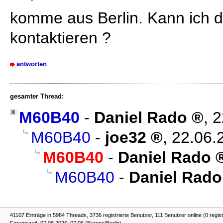
komme aus Berlin. Kann ich di
kontaktieren ?
antworten
gesamter Thread:
M60B40
-
Daniel Rado
,
2
M60B40
-
joe32
,
22.06.
M60B40
-
Daniel Rado
M60B40
-
Daniel Rado
41107 Einträge in 5984 Threads, 3736 registrierte Benutzer, 111 Benutzer online (0 regist
Forumszeit: 07.08.2026, 07:06 (Europe/Berlin)