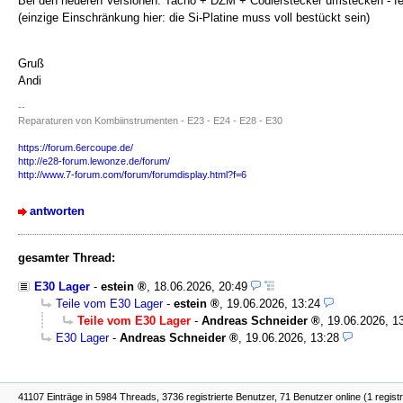
Bei den neueren Versionen: Tacho + DZM + Codierstecker umstecken - fer
(einzige Einschränkung hier: die Si-Platine muss voll bestückt sein)
Gruß
Andi
--
Reparaturen von Kombiinstrumenten - E23 - E24 - E28 - E30
https://forum.6ercoupe.de/
http://e28-forum.lewonze.de/forum/
http://www.7-forum.com/forum/forumdisplay.html?f=6
antworten
gesamter Thread:
E30 Lager
-
estein
,
18.06.2026, 20:49
Teile vom E30 Lager
-
estein
,
19.06.2026, 13:24
Teile vom E30 Lager
-
Andreas Schneider
,
19.06.2026, 1
E30 Lager
-
Andreas Schneider
,
19.06.2026, 13:28
41107 Einträge in 5984 Threads, 3736 registrierte Benutzer, 71 Benutzer online (1 registr