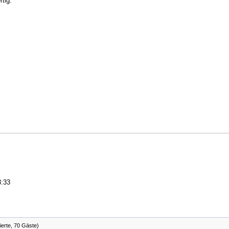
tig.
3:33
ierte, 70 Gäste)