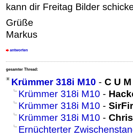
kann dir Freitag Bilder schick
Grüße
Markus
antworten
gesamter Thread:
Krümmer 318i M10
-
C U M
Krümmer 318i M10
-
Hack
Krümmer 318i M10
-
SirFi
Krümmer 318i M10
-
Chri
Ernüchterter Zwischensta