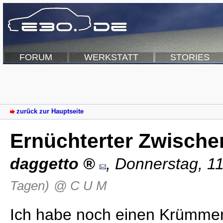
FORUM
WERKSTATT
STORIES
zurück zur Hauptseite
Ernüchterter Zwische
daggetto
,
Donnerstag, 1
Tagen)
@ C U M
Ich habe noch einen Krümmer